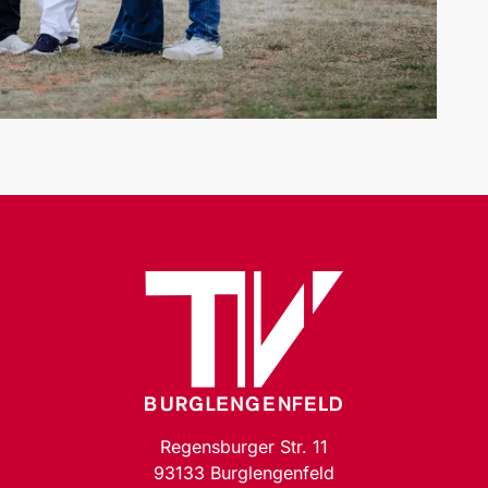
Regensburger Str. 11
93133 Burglengenfeld