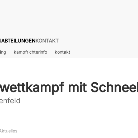
N
ABTEILUNGEN
KONTAKT
ning
kampfrichterinfo
kontakt
ßwettkampf mit Schnee
enfeld
Aktuelles