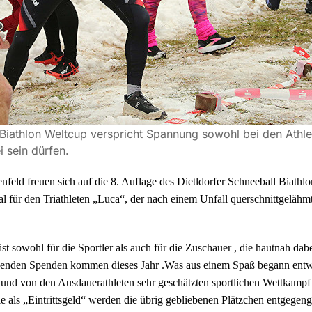
 Biathlon Weltcup verspricht Spannung sowohl bei den Athle
 sein dürfen.
nfeld freuen sich auf die 8. Auflage des Dietldorfer Schneeball Biath
 für den Triathleten „Luca“, der nach einem Unfall querschnittgelähm
t sowohl für die Sportler als auch für die Zuschauer , die hautnah dabei
henden Spenden kommen dieses Jahr .Was aus einem Spaß begann entwic
n und von den Ausdauerathleten sehr geschätzten sportlichen Wettkam
wie als „Eintrittsgeld“ werden die übrig gebliebenen Plätzchen entgeg