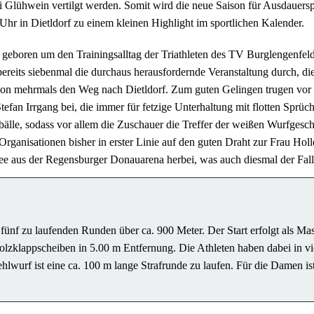
Glühwein vertilgt werden. Somit wird die neue Saison für Ausdauerspor
hr in Dietldorf zu einem kleinen Highlight im sportlichen Kalender.
geboren um den Trainingsalltag der Triathleten des TV Burglengenfel
reits siebenmal die durchaus herausfordernde Veranstaltung durch, die s
on mehrmals den Weg nach Dietldorf. Zum guten Gelingen trugen vor a
fan Irrgang bei, die immer für fetzige Unterhaltung mit flotten Sprü
bälle, sodass vor allem die Zuschauer die Treffer der weißen Wurfgesc
 Organisationen bisher in erster Linie auf den guten Draht zur Frau Hol
nee aus der Regensburger Donauarena herbei, was auch diesmal der Fall
 fünf zu laufenden Runden über ca. 900 Meter. Der Start erfolgt als Ma
zklappscheiben in 5.00 m Entfernung. Die Athleten haben dabei in vie
lwurf ist eine ca. 100 m lange Strafrunde zu laufen. Für die Damen ist