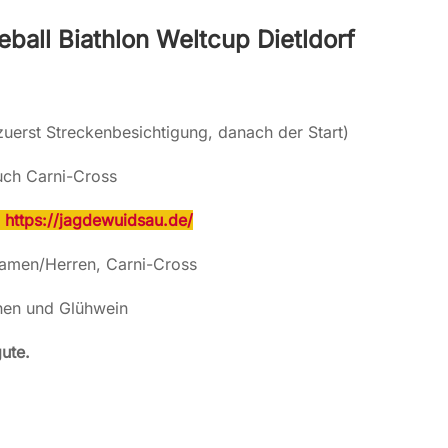
all Biathlon Weltcup Dietldorf
zuerst Streckenbesichtigung, danach der Start)
ch Carni-Cross
r: https://jagdewuidsau.de/
amen/Herren, Carni-Cross
hen und Glühwein
ute.